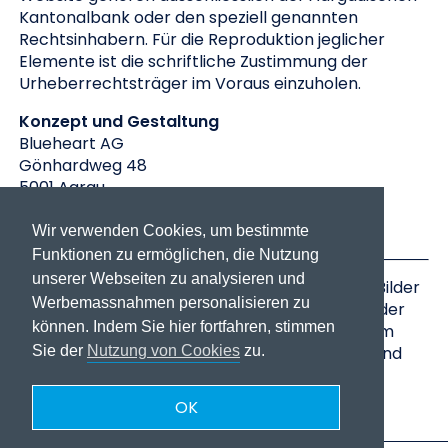
Kantonalbank oder den speziell genannten
Rechtsinhabern. Für die Reproduktion jeglicher
Elemente ist die schriftliche Zustimmung der
Urheberrechtsträger im Voraus einzuholen.
Konzept und Gestaltung
Blueheart AG
Gönhardweg 48
5001 Aarau
info@blueheart.ch
www.blueheart.ch
Wir verwenden Cookies, um bestimmte
Funktionen zu ermöglichen, die Nutzung
unserer Webseiten zu analysieren und
Für die Unterstützung bei der Entstehung der Bilder
Werbemassnahmen personalisieren zu
danken wir dem Fotografen Hannes Kirchhof, der
können. Indem Sie hier fortfahren, stimmen
Stadtbibliothek Aarau mit Rahel Leibacher, dem
Schüwo-Park Wohlen, der Stiftung Murimoos und
Sie der
Nutzung von Cookies
zu.
dem Tierpark Roggenhausen.
OK