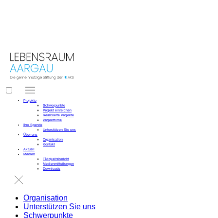
LEBENSRAUM
 AARGAU
Projekte
Schwerpunkte
Projekt einreichen
Realisierte Projekte
Projektfilme
Ihre Spende
Unterstützen Sie uns
Über uns
Organisation
Kontakt
Aktuell
Medien
Tätigkeitsbericht
Medienmitteilungen
Downloads
Organisation
Unterstützen Sie uns
Schwerpunkte