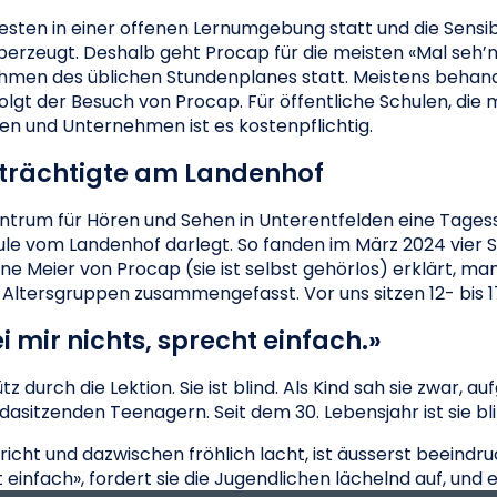
en in einer offenen Lernumgebung statt und die Sensibil
überzeugt. Deshalb geht Procap für die meisten «Mal seh’n»
 Rahmen des üblichen Stundenplanes statt. Meistens beha
lgt der Besuch von Procap. Für öffentliche Schulen, die 
en und Unternehmen ist es kostenpflichtig.
nträchtigte am Landenhof
trum für Hören und Sehen in Unterentfelden eine Tagess
ule vom Landenhof darlegt. So fanden im März 2024 vier S
iane Meier von Procap (sie ist selbst gehörlos) erklärt, m
Altersgruppen zusammengefasst. Vor uns sitzen 12- bis 1
 mir nichts, sprecht einfach.»
 durch die Lektion. Sie ist blind. Als Kind sah sie zwar, 
dasitzenden Teenagern. Seit dem 30. Lebensjahr ist sie bli
pricht und dazwischen fröhlich lacht, ist äusserst beeind
t einfach», fordert sie die Jugendlichen lächelnd auf, und