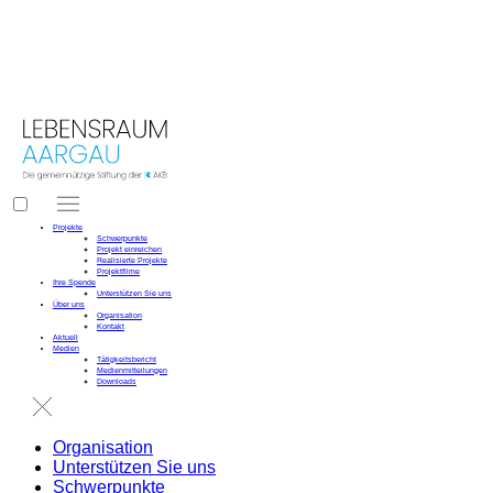
LEBENSRAUM
 AARGAU
Projekte
Schwerpunkte
Projekt einreichen
Realisierte Projekte
Projektfilme
Ihre Spende
Unterstützen Sie uns
Über uns
Organisation
Kontakt
Aktuell
Medien
Tätigkeitsbericht
Medienmitteilungen
Downloads
Organisation
Unterstützen Sie uns
Schwerpunkte