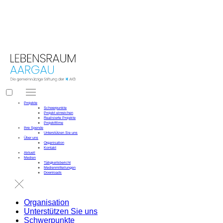
LEBENSRAUM
 AARGAU
Projekte
Schwerpunkte
Projekt einreichen
Realisierte Projekte
Projektfilme
Ihre Spende
Unterstützen Sie uns
Über uns
Organisation
Kontakt
Aktuell
Medien
Tätigkeitsbericht
Medienmitteilungen
Downloads
Organisation
Unterstützen Sie uns
Schwerpunkte