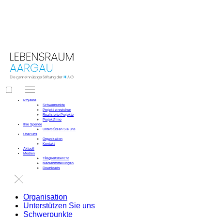
LEBENSRAUM
 AARGAU
Projekte
Schwerpunkte
Projekt einreichen
Realisierte Projekte
Projektfilme
Ihre Spende
Unterstützen Sie uns
Über uns
Organisation
Kontakt
Aktuell
Medien
Tätigkeitsbericht
Medienmitteilungen
Downloads
Organisation
Unterstützen Sie uns
Schwerpunkte